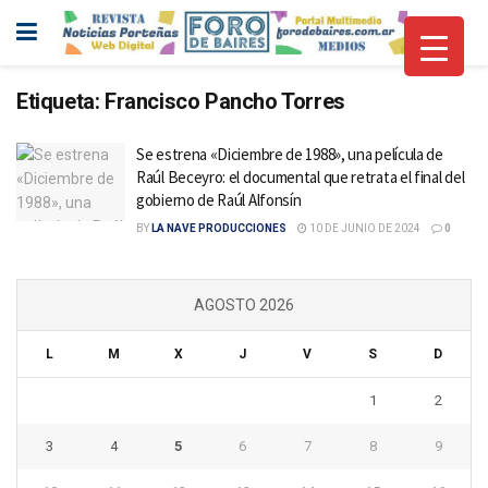
Etiqueta:
Francisco Pancho Torres
Se estrena «Diciembre de 1988», una película de
Raúl Beceyro: el documental que retrata el final del
gobierno de Raúl Alfonsín
BY
LA NAVE PRODUCCIONES
10 DE JUNIO DE 2024
0
AGOSTO 2026
L
M
X
J
V
S
D
1
2
3
4
5
6
7
8
9