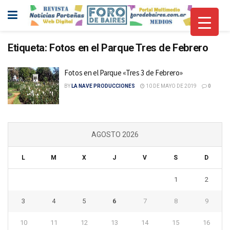
Etiqueta:
Fotos en el Parque Tres de Febrero
Fotos en el Parque «Tres 3 de Febrero»
BY
LA NAVE PRODUCCIONES
10 DE MAYO DE 2019
0
AGOSTO 2026
L
M
X
J
V
S
D
1
2
3
4
5
6
7
8
9
10
11
12
13
14
15
16