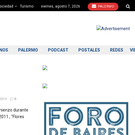
ociedad
Turismo
viernes, agosto 7, 2026
PALERMO
ONOS
PALERMO
PODCAST
POSTALES
REDES
VI
2019
0
mienzo durante
011 , "Flores