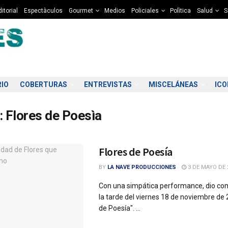
itorial
Espectàculos
Gourmet
Medios
Policiales
Polìtica
Salud
S
RIO
COBERTURAS
ENTREVISTAS
MISCELÁNEAS
IC
:
Flores de Poesìa
Flores de Poesía
BY
LA NAVE PRODUCCIONES
3 DE MAYO DE 
Con una simpática performance, dio co
la tarde del viernes 18 de noviembre de 2
de Poesía". ...