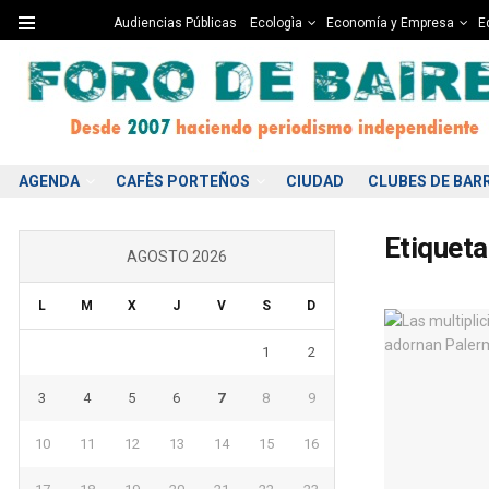
Audiencias Públicas
Ecologìa
Economía y Empresa
Ed
AGENDA
CAFÈS PORTEÑOS
CIUDAD
CLUBES DE BAR
Etiqueta
AGOSTO 2026
L
M
X
J
V
S
D
1
2
3
4
5
6
7
8
9
10
11
12
13
14
15
16