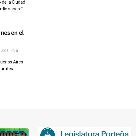
o de la Ciudad
rdín sonoro",
nes en el
 2023
0
 Buenos Aires
parates.