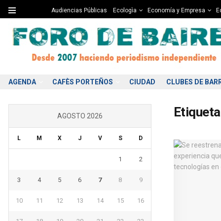
Audiencias Públicas
Ecologìa
Economía y Empresa
Ed
AGENDA
CAFÈS PORTEÑOS
CIUDAD
CLUBES DE BAR
Etiqueta
AGOSTO 2026
L
M
X
J
V
S
D
1
2
3
4
5
6
7
8
9
10
11
12
13
14
15
16