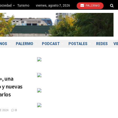
ociedad
Turismo
viernes, agosto 7, 2026
PALERMO
ONOS
PALERMO
PODCAST
POSTALES
REDES
VI
», una
o y nuevas
arlos
E 2024
0