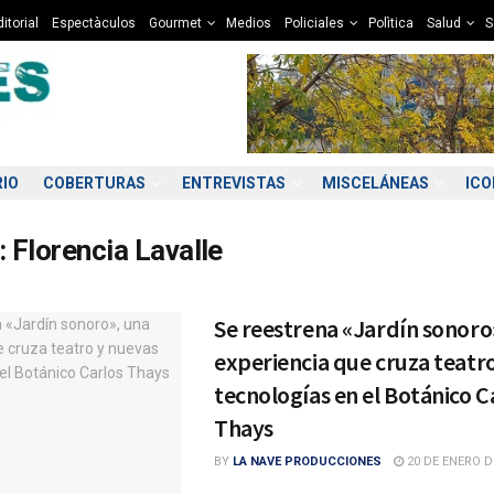
itorial
Espectàculos
Gourmet
Medios
Policiales
Polìtica
Salud
S
RIO
COBERTURAS
ENTREVISTAS
MISCELÁNEAS
IC
:
Florencia Lavalle
Se reestrena «Jardín sonoro
experiencia que cruza teatr
tecnologías en el Botánico C
Thays
BY
LA NAVE PRODUCCIONES
20 DE ENERO D