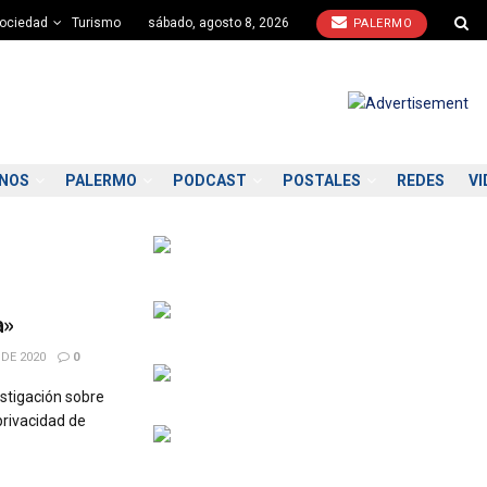
ociedad
Turismo
sábado, agosto 8, 2026
PALERMO
ONOS
PALERMO
PODCAST
POSTALES
REDES
VI
a»
DE 2020
0
stigación sobre
privacidad de