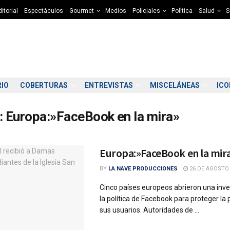
itorial
Espectàculos
Gourmet
Medios
Policiales
Polìtica
Salud
S
RIO
COBERTURAS
ENTREVISTAS
MISCELÁNEAS
IC
:
Europa:»FaceBook en la mira»
Europa:»FaceBook en la mir
BY
LA NAVE PRODUCCIONES
26 DE AGOSTO 
Cinco países europeos abrieron una inve
la política de Facebook para proteger la 
sus usuarios. Autoridades de ...