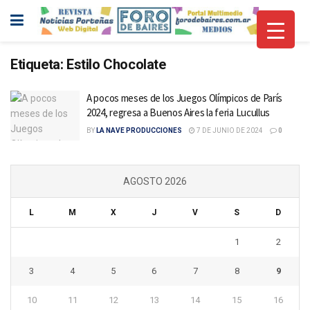
Etiqueta:
Estilo Chocolate
A pocos meses de los Juegos Olímpicos de París
2024, regresa a Buenos Aires la feria Lucullus
BY
LA NAVE PRODUCCIONES
7 DE JUNIO DE 2024
0
AGOSTO 2026
L
M
X
J
V
S
D
1
2
3
4
5
6
7
8
9
10
11
12
13
14
15
16