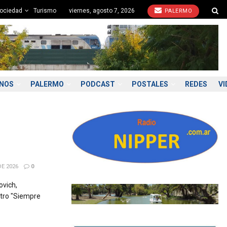
ociedad
Turismo
viernes, agosto 7, 2026
PALERMO
ONOS
PALERMO
PODCAST
POSTALES
REDES
VI
E 2026
0
ovich,
atro "Siempre