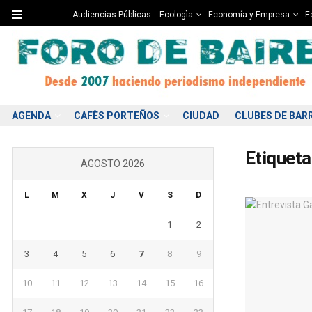
Audiencias Públicas
Ecologìa
Economía y Empresa
Ed
AGENDA
CAFÈS PORTEÑOS
CIUDAD
CLUBES DE BAR
Etiqueta
AGOSTO 2026
L
M
X
J
V
S
D
1
2
3
4
5
6
7
8
9
10
11
12
13
14
15
16