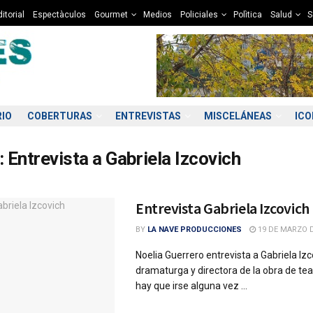
itorial
Espectàculos
Gourmet
Medios
Policiales
Polìtica
Salud
S
RIO
COBERTURAS
ENTREVISTAS
MISCELÁNEAS
IC
:
Entrevista a Gabriela Izcovich
Entrevista Gabriela Izcovich
BY
LA NAVE PRODUCCIONES
19 DE MARZO D
Noelia Guerrero entrevista a Gabriela Izc
dramaturga y directora de la obra de te
hay que irse alguna vez ...