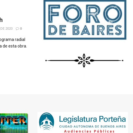
ch
DE 2020
0
rograma radial
ra de esta obra.