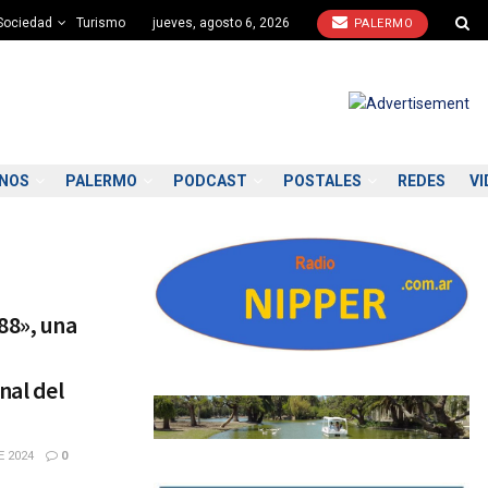
Sociedad
Turismo
jueves, agosto 6, 2026
PALERMO
ONOS
PALERMO
PODCAST
POSTALES
REDES
VI
88», una
nal del
E 2024
0