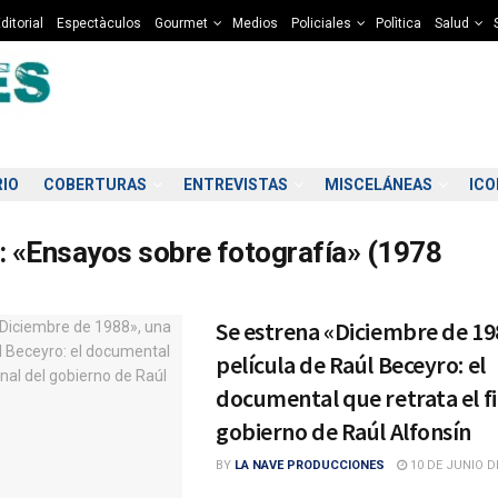
ditorial
Espectàculos
Gourmet
Medios
Policiales
Polìtica
Salud
RIO
COBERTURAS
ENTREVISTAS
MISCELÁNEAS
IC
:
«Ensayos sobre fotografía» (1978
Se estrena «Diciembre de 19
película de Raúl Beceyro: el
documental que retrata el fi
gobierno de Raúl Alfonsín
BY
LA NAVE PRODUCCIONES
10 DE JUNIO D