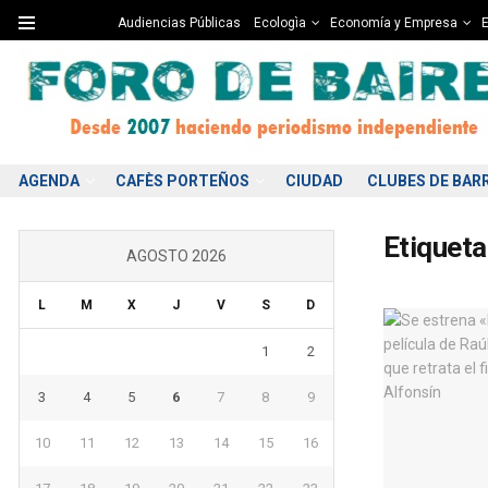
Audiencias Públicas
Ecologìa
Economía y Empresa
E
AGENDA
CAFÈS PORTEÑOS
CIUDAD
CLUBES DE BAR
Etiqueta
AGOSTO 2026
L
M
X
J
V
S
D
1
2
3
4
5
6
7
8
9
10
11
12
13
14
15
16