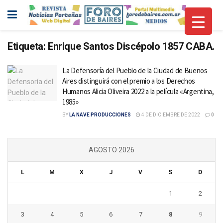
Etiqueta:
Enrique Santos Discépolo 1857 CABA.
La Defensoría del Pueblo de la Ciudad de Buenos
Aires distinguirá con el premio a los Derechos
Humanos Alicia Oliveira 2022 a la película «Argentina,
1985»
BY
LA NAVE PRODUCCIONES
4 DE DICIEMBRE DE 2022
0
AGOSTO 2026
L
M
X
J
V
S
D
1
2
3
4
5
6
7
8
9