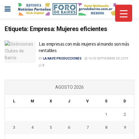
Etiqueta:
Empresa: Mujeres eficientes
Las empresas con más mujeres al mando son más
rentables
BY
LA NAVE PRODUCCIONES
16 DE SEPTIEMBRE DE 2019
0
AGOSTO 2026
L
M
X
J
V
S
D
1
2
3
4
5
6
7
8
9