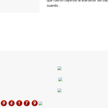
que fueron cayendo al atardecer del Sába
cuando ...