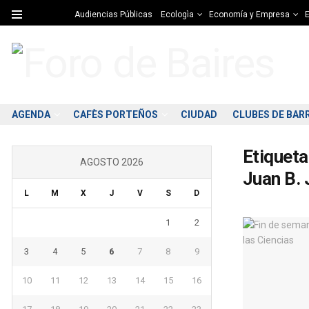
Audiencias Públicas
Ecologìa
Economía y Empresa
E
AGENDA
CAFÈS PORTEÑOS
CIUDAD
CLUBES DE BAR
Etiqueta
AGOSTO 2026
Juan B. 
L
M
X
J
V
S
D
1
2
3
4
5
6
7
8
9
10
11
12
13
14
15
16