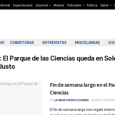
ditorial
Espectàculos
Gourmet
Medios
Policiales
Polìtica
Salud
RIO
COBERTURAS
ENTREVISTAS
MISCELÁNEAS
IC
:
El Parque de las Ciencias queda en Sole
Justo
Fin de semana largo en el Pa
Ciencias
BY
LA NAVE PRODUCCIONES
28 DE FEBRERO
El fin de semana largo nos regaló intermi