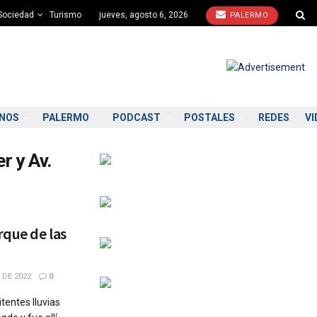
Sociedad
Turismo
jueves, agosto 6, 2026
PALERMO
ONOS
PALERMO
PODCAST
POSTALES
REDES
VI
r y Av.
rque de las
 DE 2022
0
tentes lluvias