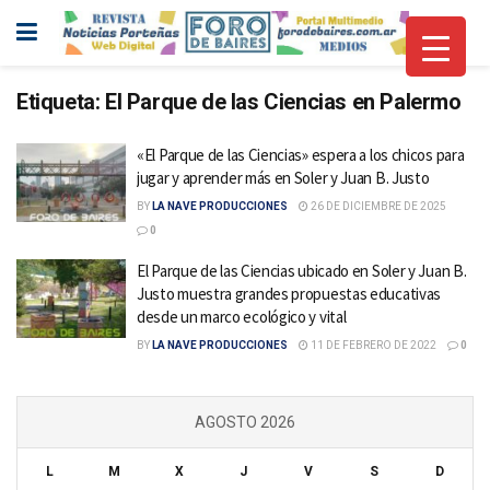
Etiqueta:
El Parque de las Ciencias en Palermo
«El Parque de las Ciencias» espera a los chicos para
jugar y aprender más en Soler y Juan B. Justo
BY
LA NAVE PRODUCCIONES
26 DE DICIEMBRE DE 2025
0
El Parque de las Ciencias ubicado en Soler y Juan B.
Justo muestra grandes propuestas educativas
desde un marco ecológico y vital
BY
LA NAVE PRODUCCIONES
11 DE FEBRERO DE 2022
0
AGOSTO 2026
L
M
X
J
V
S
D