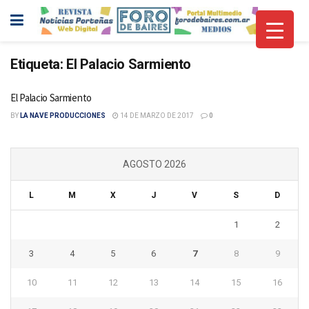
Etiqueta:
El Palacio Sarmiento
El Palacio Sarmiento
BY
LA NAVE PRODUCCIONES
14 DE MARZO DE 2017
0
AGOSTO 2026
L
M
X
J
V
S
D
1
2
3
4
5
6
7
8
9
10
11
12
13
14
15
16