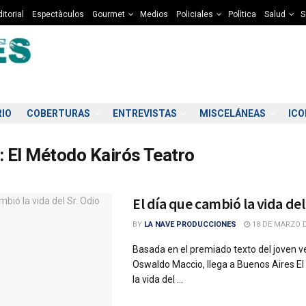
itorial
Espectàculos
Gourmet
Medios
Policiales
Polìtica
Salud
S
RIO
COBERTURAS
ENTREVISTAS
MISCELÁNEAS
IC
:
El Método Kairós Teatro
El día que cambió la vida del
BY
LA NAVE PRODUCCIONES
18 DE MARZO D
Basada en el premiado texto del joven 
Oswaldo Maccio, llega a Buenos Aires El
la vida del ...