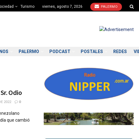
ociedad
Turismo
viernes, agosto 7, 2026
PALERMO
ONOS
PALERMO
PODCAST
POSTALES
REDES
VI
 Sr. Odio
E 2022
0
venezolano
 día que cambió