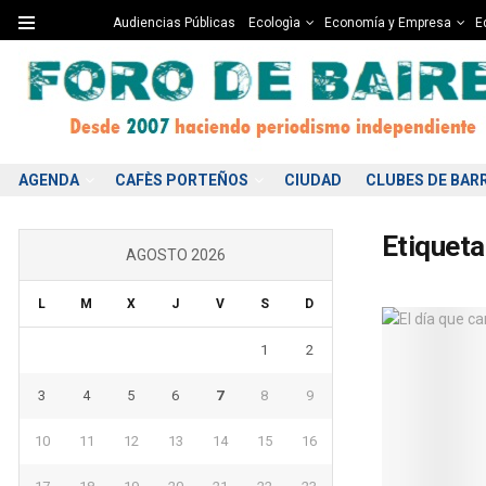
Audiencias Públicas
Ecologìa
Economía y Empresa
Ed
AGENDA
CAFÈS PORTEÑOS
CIUDAD
CLUBES DE BAR
Etiqueta
AGOSTO 2026
L
M
X
J
V
S
D
1
2
3
4
5
6
7
8
9
10
11
12
13
14
15
16