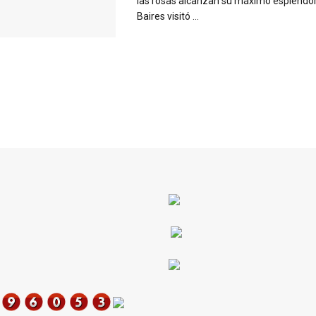
las rosas alcanzan su máximo esplendor
Baires visitó ...