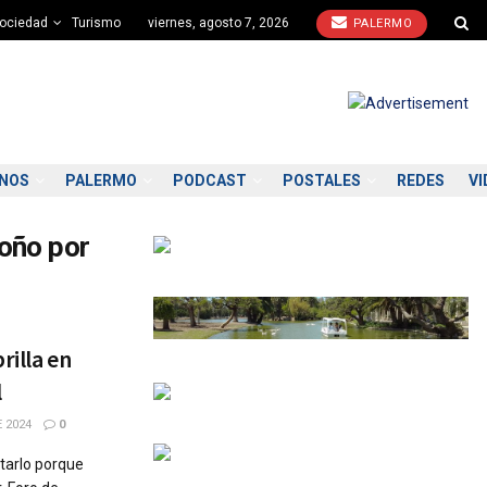
ociedad
Turismo
viernes, agosto 7, 2026
PALERMO
ONOS
PALERMO
PODCAST
POSTALES
REDES
VI
toño por
rilla en
l
 2024
0
itarlo porque