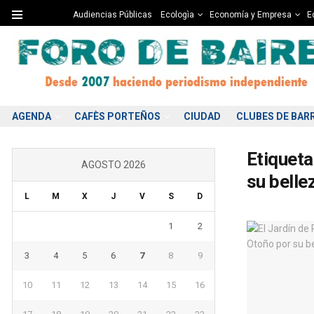
Audiencias Públicas
Ecologìa
Economía y Empresa
Ed
AGENDA
CAFÈS PORTEÑOS
CIUDAD
CLUBES DE BAR
Etiqueta
AGOSTO 2026
su belle
L
M
X
J
V
S
D
1
2
3
4
5
6
7
8
9
10
11
12
13
14
15
16