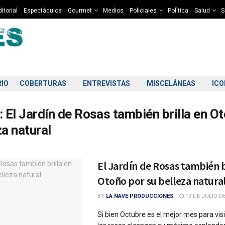
itorial
Espectàculos
Gourmet
Medios
Policiales
Polìtica
Salud
S
RIO
COBERTURAS
ENTREVISTAS
MISCELÁNEAS
IC
:
El Jardín de Rosas también brilla en O
za natural
El Jardín de Rosas también b
Otoño por su belleza natura
BY
LA NAVE PRODUCCIONES
13 DE JULIO DE
Si bien Octubre es el mejor mes para vis