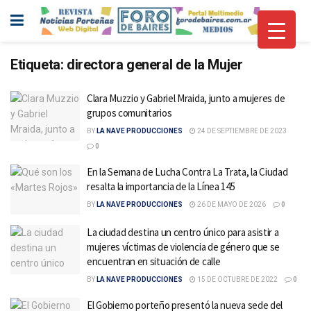
Etiqueta:
directora general de la Mujer
Clara Muzzio y Gabriel Mraida, junto a mujeres de
grupos comunitarios
BY
LA NAVE PRODUCCIONES
24 DE SEPTIEMBRE DE 2023
0
En la Semana de Lucha Contra La Trata, la Ciudad
resalta la importancia de la Línea 145
BY
LA NAVE PRODUCCIONES
26 DE MAYO DE 2026
0
La ciudad destina un centro único para asistir a
mujeres víctimas de violencia de género que se
encuentran en situación de calle
BY
LA NAVE PRODUCCIONES
15 DE OCTUBRE DE 2022
0
El Gobierno porteño presentó la nueva sede del