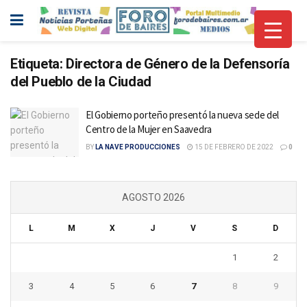
Etiqueta:
Directora de Género de la Defensoría
del Pueblo de la Ciudad
El Gobierno porteño presentó la nueva sede del
Centro de la Mujer en Saavedra
BY
LA NAVE PRODUCCIONES
15 DE FEBRERO DE 2022
0
AGOSTO 2026
L
M
X
J
V
S
D
1
2
3
4
5
6
7
8
9