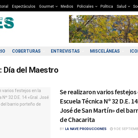
torial
Espectàculos
Gourmet
Medios
Policiales
Polìtica
Salud
So
RIO
COBERTURAS
ENTREVISTAS
MISCELÁNEAS
IC
:
Día del Maestro
Se realizaron varios festejos 
Escuela Técnica Nº 32 D.E. 14
José de San Martín» del bar
de Chacarita
BY
LA NAVE PRODUCCIONES
9 DE SEPTIEMB