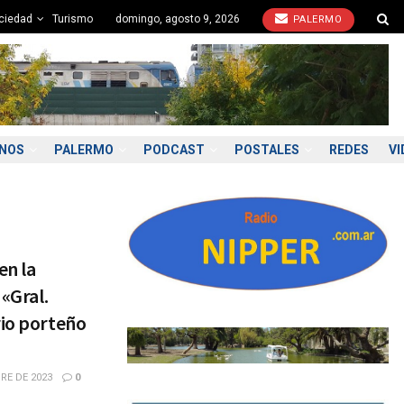
ciedad
Turismo
domingo, agosto 9, 2026
PALERMO
ONOS
PALERMO
PODCAST
POSTALES
REDES
VI
en la
 «Gral.
rio porteño
RE DE 2023
0