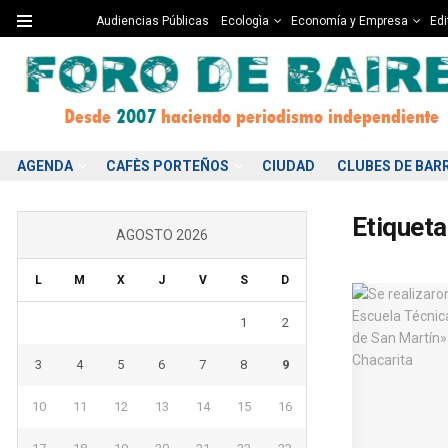
Audiencias Públicas
Ecologìa
Economía y Empresa
Edi
AGENDA
CAFÈS PORTEÑOS
CIUDAD
CLUBES DE BAR
Etiqueta
AGOSTO 2026
L
M
X
J
V
S
D
1
2
3
4
5
6
7
8
9
10
11
12
13
14
15
16