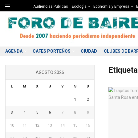
Audiencias Públicas
Ecologìa
Economía y Empresa
E
AGENDA
CAFÈS PORTEÑOS
CIUDAD
CLUBES DE BAR
Etiqueta
AGOSTO 2026
L
M
X
J
V
S
D
1
2
3
4
5
6
7
8
9
10
11
12
13
14
15
16