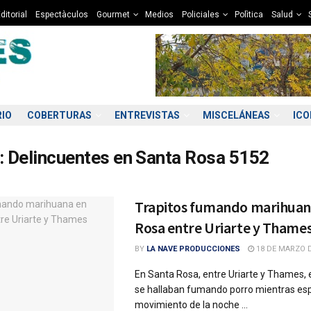
ditorial
Espectàculos
Gourmet
Medios
Policiales
Polìtica
Salud
RIO
COBERTURAS
ENTREVISTAS
MISCELÁNEAS
IC
:
Delincuentes en Santa Rosa 5152
Trapitos fumando marihuan
Rosa entre Uriarte y Thame
BY
LA NAVE PRODUCCIONES
18 DE MARZO D
En Santa Rosa, entre Uriarte y Thames, 
se hallaban fumando porro mientras es
movimiento de la noche ...