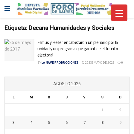
Etiqueta:
Decana Humanidades y Sociales
Filmus y Heller encabezaron un plenario por la
unidad y un programa que garantice el triunfo
electoral
BY
LA NAVE PRODUCCIONES
22 DE MAYO DE 2023
0
AGOSTO 2026
L
M
X
J
V
S
D
1
2
3
4
5
6
7
8
9