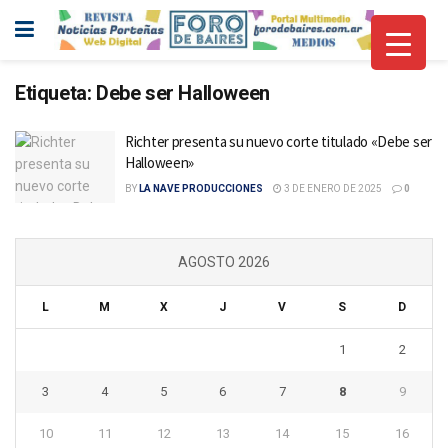
Etiqueta:
Debe ser Halloween
Richter presenta su nuevo corte titulado «Debe ser
Halloween»
BY
LA NAVE PRODUCCIONES
3 DE ENERO DE 2025
0
AGOSTO 2026
L
M
X
J
V
S
D
1
2
3
4
5
6
7
8
9
10
11
12
13
14
15
16