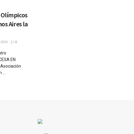
 Olímpicos
os Aires la
 2024
0
atro
CESA EN
 Asociación
...