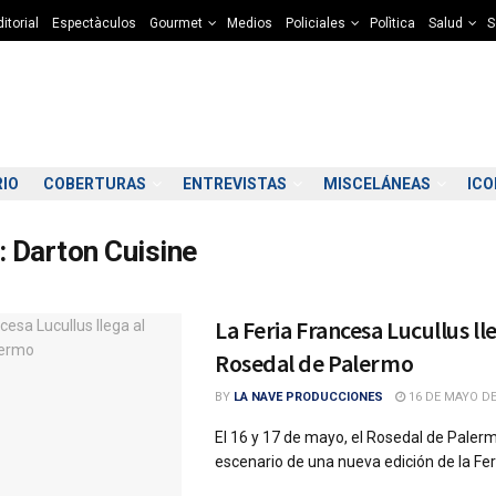
itorial
Espectàculos
Gourmet
Medios
Policiales
Polìtica
Salud
S
RIO
COBERTURAS
ENTREVISTAS
MISCELÁNEAS
IC
:
Darton Cuisine
La Feria Francesa Lucullus ll
Rosedal de Palermo
BY
LA NAVE PRODUCCIONES
16 DE MAYO DE
El 16 y 17 de mayo, el Rosedal de Paler
escenario de una nueva edición de la Feri