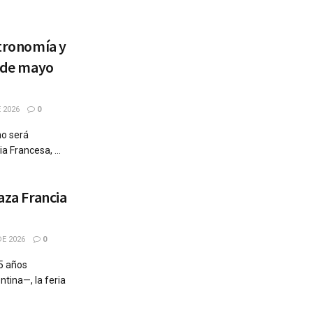
stronomía y
7 de mayo
 2026
0
mo será
a Francesa, ...
aza Francia
E 2026
0
5 años
tina—, la feria