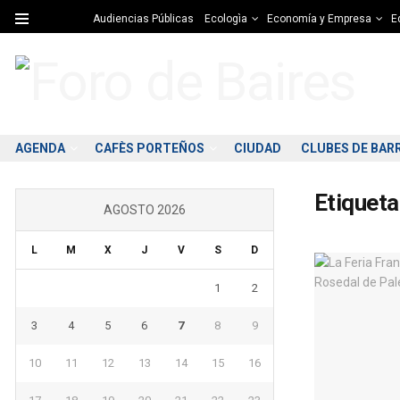
Audiencias Públicas
Ecologìa
Economía y Empresa
Ed
AGENDA
CAFÈS PORTEÑOS
CIUDAD
CLUBES DE BAR
Etiqueta
AGOSTO 2026
L
M
X
J
V
S
D
1
2
3
4
5
6
7
8
9
10
11
12
13
14
15
16