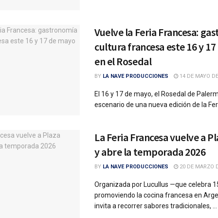
Vuelve la Feria Francesa: ga
cultura francesa este 16 y 1
en el Rosedal
BY
LA NAVE PRODUCCIONES
14 DE MAYO DE
El 16 y 17 de mayo, el Rosedal de Paler
escenario de una nueva edición de la Feri
La Feria Francesa vuelve a Pl
y abre la temporada 2026
BY
LA NAVE PRODUCCIONES
20 DE MARZO D
Organizada por Lucullus —que celebra 1
promoviendo la cocina francesa en Argen
invita a recorrer sabores tradicionales, ...