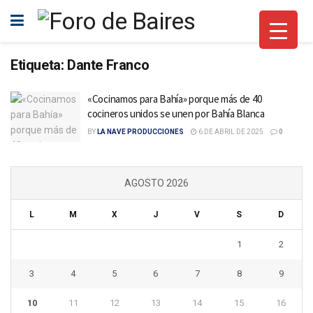
Etiqueta:
Dante Franco
«Cocinamos para Bahía» porque más de 40
cocineros unidos se unen por Bahía Blanca
BY
LA NAVE PRODUCCIONES
6 DE ABRIL DE 2025
0
AGOSTO 2026
L
M
X
J
V
S
D
1
2
3
4
5
6
7
8
9
10
11
12
13
14
15
16