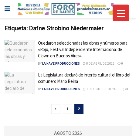
Etiqueta:
Dafne Strobino Niedermaier
Quedaron seleccionadas las obras y números para
«Rojo, Festival Independiente Internacional de
Clown en Buenos Aires»
BY
LA NAVE PRODUCCIONES
8 DE ABRIL DE 2022
0
La Legislatura declaró de interés cultural el libro del
comunero Mario Reina
BY
LA NAVE PRODUCCIONES
1 DE OCTUBRE DE 2019
0
1
2
AGOSTO 2026