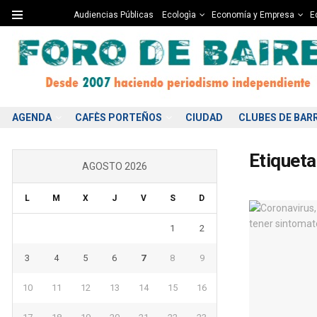
Audiencias Públicas
Ecologìa
Economía y Empresa
Ed
AGENDA
CAFÈS PORTEÑOS
CIUDAD
CLUBES DE BAR
Etiqueta
AGOSTO 2026
L
M
X
J
V
S
D
1
2
3
4
5
6
7
8
9
10
11
12
13
14
15
16