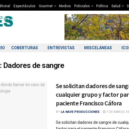
itorial
Espectàculos
Gourmet
Medios
Policiales
Polìtica
Salud
S
RIO
COBERTURAS
ENTREVISTAS
MISCELÁNEAS
IC
:
Dadores de sangre
Se solicitan dadores de sang
cualquier grupo y factor par
paciente Francisco Cáfora
BY
LA NAVE PRODUCCIONES
7 DE MARZO DE
Se solicitan dadores de sangre de cualqu
factor para el paciente Francisco Cáfora