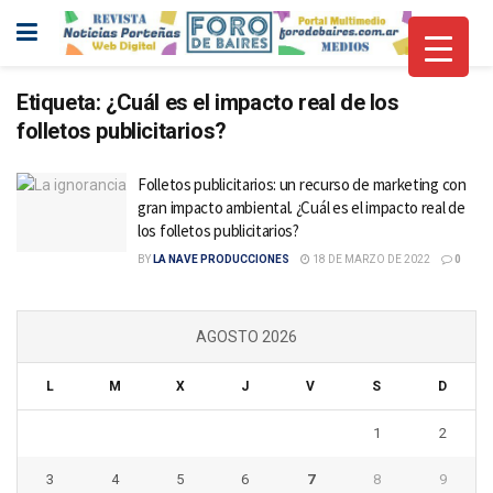
Etiqueta:
¿Cuál es el impacto real de los
folletos publicitarios?
Folletos publicitarios: un recurso de marketing con
gran impacto ambiental. ¿Cuál es el impacto real de
los folletos publicitarios?
BY
LA NAVE PRODUCCIONES
18 DE MARZO DE 2022
0
AGOSTO 2026
L
M
X
J
V
S
D
1
2
3
4
5
6
7
8
9