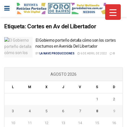
Etiqueta:
Cortes en Av del Libertador
El Gobierno porteño detalla cómo son los cortes
nocturnos en Avenida Del Libertador
BY
LA NAVE PRODUCCIONES
6 DE ABRIL DE 2022
0
AGOSTO 2026
L
M
X
J
V
S
D
1
2
3
4
5
6
7
8
9
10
11
12
13
14
15
16