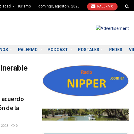
ciedad
Turismo
domingo, agosto 9, 2026
PALERMO
ONOS
PALERMO
PODCAST
POSTALES
REDES
VI
lnerable
n acuerdo
ón de la
 2023
0