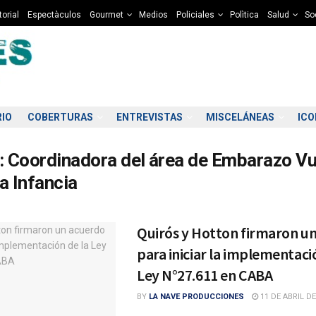
torial
Espectàculos
Gourmet
Medios
Policiales
Polìtica
Salud
So
RIO
COBERTURAS
ENTREVISTAS
MISCELÁNEAS
IC
:
Coordinadora del área de Embarazo Vu
a Infancia
Quirós y Hotton firmaron u
para iniciar la implementaci
Ley N°27.611 en CABA
BY
LA NAVE PRODUCCIONES
11 DE ABRIL DE