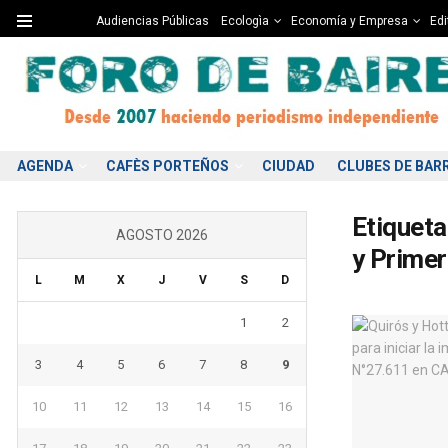
Audiencias Públicas
Ecologìa
Economía y Empresa
Edi
AGENDA
CAFÈS PORTEÑOS
CIUDAD
CLUBES DE BAR
Etiqueta
AGOSTO 2026
y Primer
L
M
X
J
V
S
D
1
2
3
4
5
6
7
8
9
10
11
12
13
14
15
16