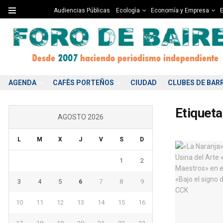
Audiencias Públicas
Ecologìa
Economía y Empresa
E
AGENDA
CAFÈS PORTEÑOS
CIUDAD
CLUBES DE BAR
Etiqueta
AGOSTO 2026
L
M
X
J
V
S
D
1
2
3
4
5
6
7
8
9
10
11
12
13
14
15
16