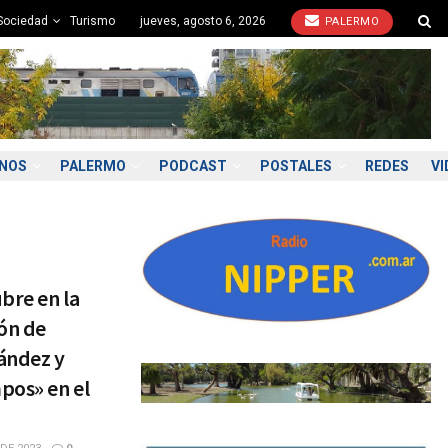
Sociedad
Turismo
jueves, agosto 6, 2026
PALERMO
ONOS
PALERMO
PODCAST
POSTALES
REDES
VI
bre en la
ión de
ández y
pos» en el