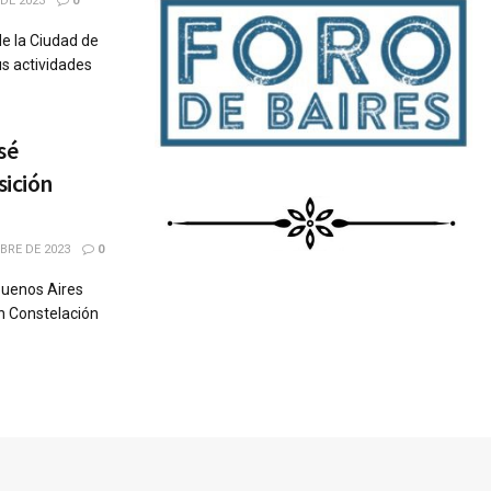
DE 2023
0
de la Ciudad de
us actividades
sé
sición
BRE DE 2023
0
 Buenos Aires
ón Constelación