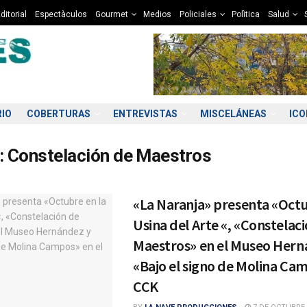
ditorial
Espectàculos
Gourmet
Medios
Policiales
Polìtica
Salud
RIO
COBERTURAS
ENTREVISTAS
MISCELÁNEAS
IC
:
Constelación de Maestros
«La Naranja» presenta «Octu
Usina del Arte «, «Constelac
Maestros» en el Museo Hern
«Bajo el signo de Molina Cam
CCK