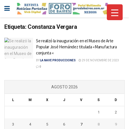
Etiqueta:
Constanza Vergara
Se realizó la inauguración en el Museo de Arte
Popular José Hernández titulada «Manufactura
conjunta «
BY
LA NAVE PRODUCCIONES
29 DE NOVIEMBRE DE 2023
0
AGOSTO 2026
L
M
X
J
V
S
D
1
2
3
4
5
6
7
8
9