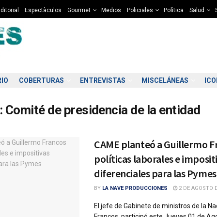
ditorial
Espectàculos
Gourmet
Medios
Policiales
Polìtica
Salud
RIO
COBERTURAS
ENTREVISTAS
MISCELÁNEAS
IC
:
Comité de presidencia de la entidad
CAME planteó a Guillermo F
políticas laborales e imposit
diferenciales para las Pymes
BY
LA NAVE PRODUCCIONES
2 DE AGOSTO D
El jefe de Gabinete de ministros de la Na
Francos, participó este Jueves 01 de Ag