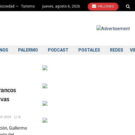
Sociedad
Turismo
jueves, agosto 6, 2026
PALERMO
ONOS
PALERMO
PODCAST
POSTALES
REDES
VI
rancos
ivas
E 2024
0
ción, Guillermo
osto del