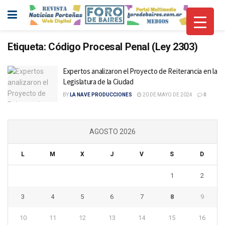
Etiqueta:
Código Procesal Penal (Ley 2303)
Expertos analizaron el Proyecto de Reiterancia en la
Legislatura de la Ciudad
BY
LA NAVE PRODUCCIONES
20 DE MAYO DE 2024
0
AGOSTO 2026
L
M
X
J
V
S
D
1
2
3
4
5
6
7
8
9
10
11
12
13
14
15
16