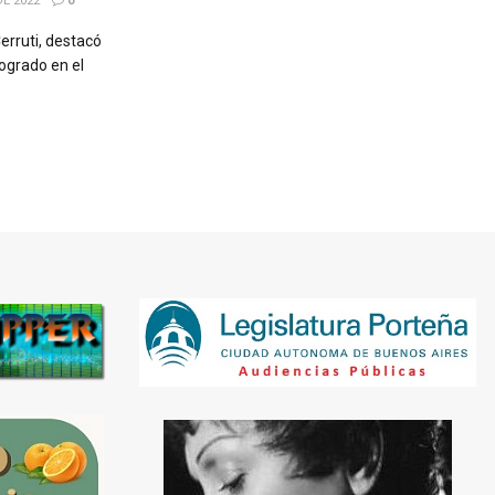
E 2022
0
erruti, destacó
ogrado en el