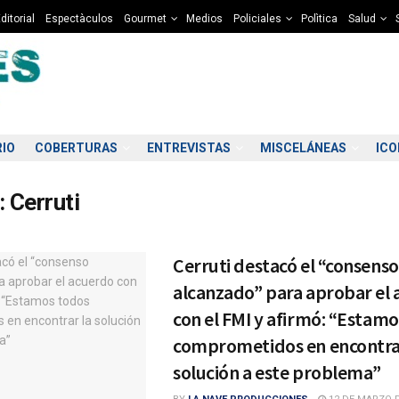
ditorial
Espectàculos
Gourmet
Medios
Policiales
Polìtica
Salud
RIO
COBERTURAS
ENTREVISTAS
MISCELÁNEAS
IC
:
Cerruti
Cerruti destacó el “consenso
alcanzado” para aprobar el
con el FMI y afirmó: “Estam
comprometidos en encontra
solución a este problema”