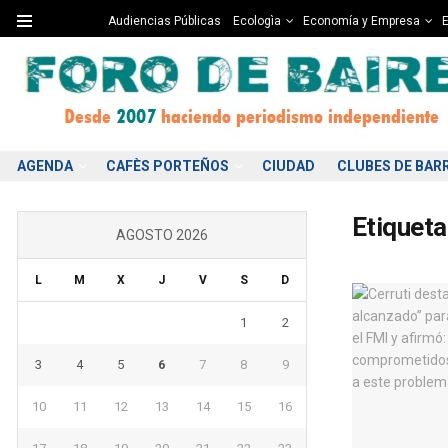
Audiencias Públicas
Ecologìa
Economía y Empresa
E
AGENDA
CAFÈS PORTEÑOS
CIUDAD
CLUBES DE BAR
Etiqueta
AGOSTO 2026
L
M
X
J
V
S
D
1
2
3
4
5
6
7
8
9
10
11
12
13
14
15
16