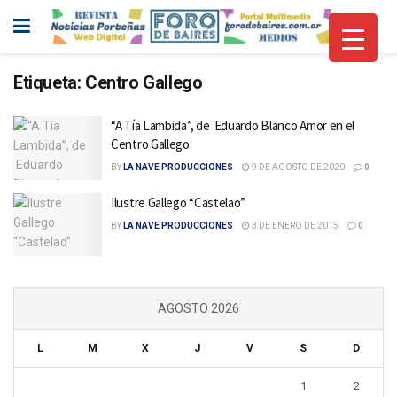
Etiqueta:
Centro Gallego
“A Tía Lambida”, de Eduardo Blanco Amor en el
Centro Gallego
BY
LA NAVE PRODUCCIONES
9 DE AGOSTO DE 2020
0
Ilustre Gallego “Castelao”
BY
LA NAVE PRODUCCIONES
3 DE ENERO DE 2015
0
AGOSTO 2026
L
M
X
J
V
S
D
1
2