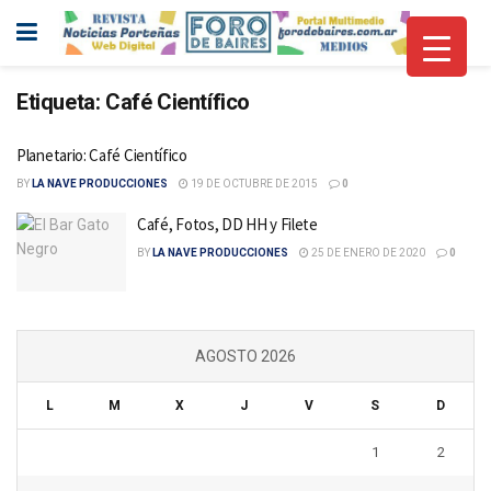
Etiqueta:
Café Científico
Planetario: Café Científico
BY
LA NAVE PRODUCCIONES
19 DE OCTUBRE DE 2015
0
Café, Fotos, DD HH y Filete
BY
LA NAVE PRODUCCIONES
25 DE ENERO DE 2020
0
AGOSTO 2026
L
M
X
J
V
S
D
1
2