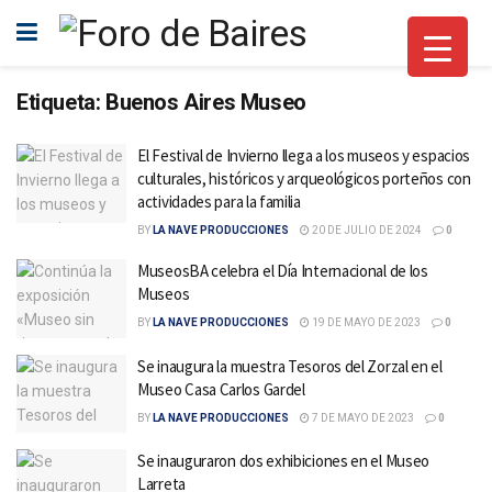
Etiqueta:
Buenos Aires Museo
El Festival de Invierno llega a los museos y espacios
culturales, históricos y arqueológicos porteños con
actividades para la familia
BY
LA NAVE PRODUCCIONES
20 DE JULIO DE 2024
0
MuseosBA celebra el Día Internacional de los
Museos
BY
LA NAVE PRODUCCIONES
19 DE MAYO DE 2023
0
Se inaugura la muestra Tesoros del Zorzal en el
Museo Casa Carlos Gardel
BY
LA NAVE PRODUCCIONES
7 DE MAYO DE 2023
0
Se inauguraron dos exhibiciones en el Museo
Larreta