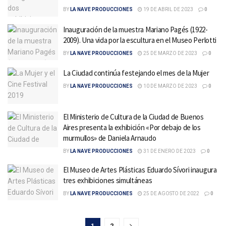
BY
LA NAVE PRODUCCIONES
19 DE ABRIL DE 2023
0
Inauguración de la muestra Mariano Pagés (1922-
2009). Una vida por la escultura en el Museo Perlotti
BY
LA NAVE PRODUCCIONES
25 DE MARZO DE 2023
0
La Ciudad continúa festejando el mes de la Mujer
BY
LA NAVE PRODUCCIONES
10 DE MARZO DE 2023
0
El Ministerio de Cultura de la Ciudad de Buenos
Aires presenta la exhibición «Por debajo de los
murmullos» de Daniela Arnaudo
BY
LA NAVE PRODUCCIONES
31 DE ENERO DE 2023
0
El Museo de Artes Plásticas Eduardo Sívori inaugura
tres exhibiciones simultáneas
BY
LA NAVE PRODUCCIONES
25 DE AGOSTO DE 2022
0
1
2