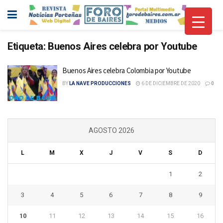
Etiqueta:
Buenos Aires celebra por Youtube
Buenos Aires celebra Colombia por Youtube
BY
LA NAVE PRODUCCIONES
6 DE DICIEMBRE DE 2020
0
AGOSTO 2026
L
M
X
J
V
S
D
1
2
3
4
5
6
7
8
9
10
11
12
13
14
15
16