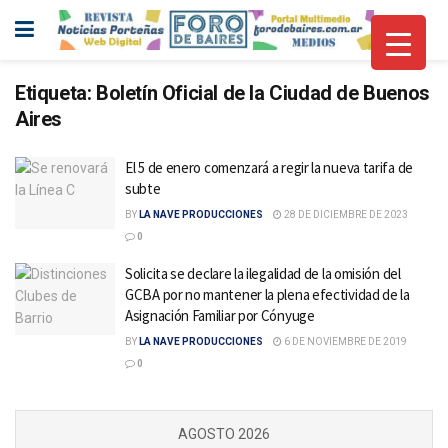
Etiqueta:
Boletín Oficial de la Ciudad de Buenos
Aires
El 5 de enero comenzará a regir la nueva tarifa de
subte
BY
LA NAVE PRODUCCIONES
28 DE DICIEMBRE DE 2023
0
Solicita se declare la ilegalidad de la omisión del
GCBA por no mantener la plena efectividad de la
Asignación Familiar por Cónyuge
BY
LA NAVE PRODUCCIONES
6 DE NOVIEMBRE DE 2019
0
AGOSTO 2026