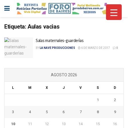
Etiqueta:
Aulas vacìas
Salas maternales-guarderìas
BY
LA NAVE PRODUCCIONES
6 DE MARZO DE 2017
0
AGOSTO 2026
L
M
X
J
V
S
D
1
2
3
4
5
6
7
8
9
10
11
12
13
14
15
16