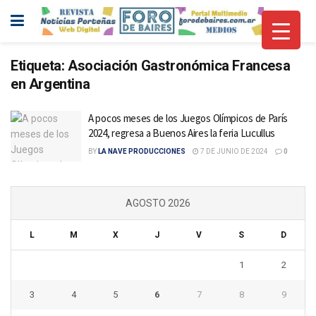
Etiqueta:
Asociación Gastronómica Francesa
en Argentina
A pocos meses de los Juegos Olímpicos de París
2024, regresa a Buenos Aires la feria Lucullus
BY
LA NAVE PRODUCCIONES
7 DE JUNIO DE 2024
0
AGOSTO 2026
L
M
X
J
V
S
D
1
2
3
4
5
6
7
8
9