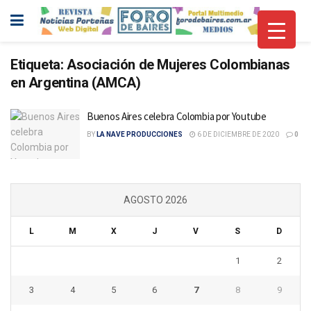
Etiqueta:
Asociación de Mujeres Colombianas
en Argentina (AMCA)
Buenos Aires celebra Colombia por Youtube
BY
LA NAVE PRODUCCIONES
6 DE DICIEMBRE DE 2020
0
AGOSTO 2026
L
M
X
J
V
S
D
1
2
3
4
5
6
7
8
9