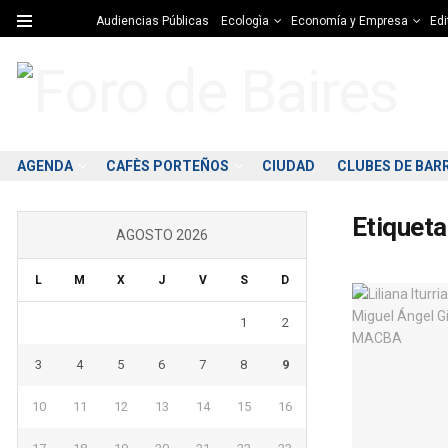
Audiencias Públicas
Ecologìa
Economía y Empresa
Edi
AGENDA
CAFÈS PORTEÑOS
CIUDAD
CLUBES DE BAR
Etiqueta
AGOSTO 2026
L
M
X
J
V
S
D
1
2
3
4
5
6
7
8
9
10
11
12
13
14
15
16