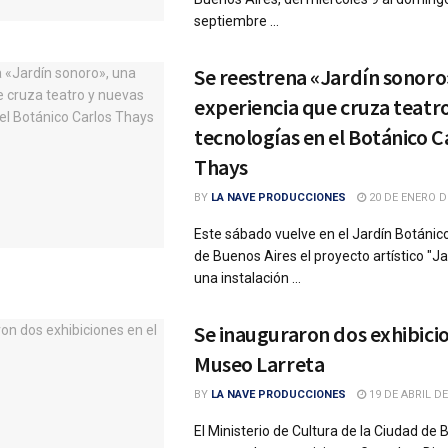
septiembre ...
Se reestrena «Jardín sonoro
experiencia que cruza teatr
tecnologías en el Botánico C
Thays
BY
LA NAVE PRODUCCIONES
20 DE ENERO D
Este sábado vuelve en el Jardín Botánic
de Buenos Aires el proyecto artístico "Ja
una instalación ...
Se inauguraron dos exhibicio
Museo Larreta
BY
LA NAVE PRODUCCIONES
19 DE ABRIL DE
El Ministerio de Cultura de la Ciudad de