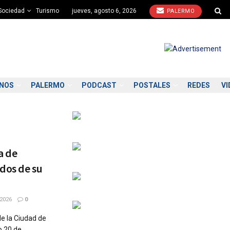
Sociedad
Turismo
jueves, agosto 6, 2026
PALERMO
ONOS
PALERMO
PODCAST
POSTALES
REDES
VI
a de
dos de su
2026
0
de la Ciudad de
o 20 de