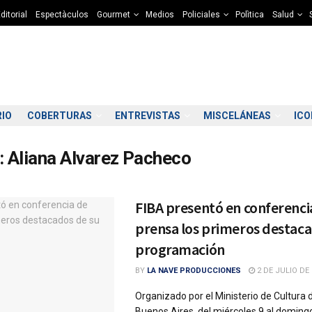
ditorial
Espectàculos
Gourmet
Medios
Policiales
Polìtica
Salud
RIO
COBERTURAS
ENTREVISTAS
MISCELÁNEAS
IC
:
Aliana Alvarez Pacheco
FIBA presentó en conferenci
prensa los primeros destaca
programación
BY
LA NAVE PRODUCCIONES
2 DE JULIO DE 
Organizado por el Ministerio de Cultura 
Buenos Aires, del miércoles 9 al doming