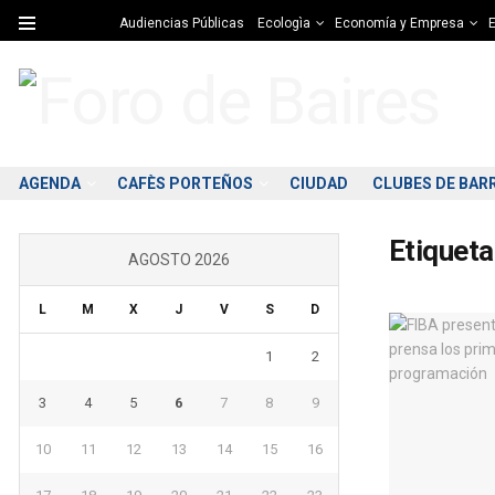
Audiencias Públicas
Ecologìa
Economía y Empresa
E
AGENDA
CAFÈS PORTEÑOS
CIUDAD
CLUBES DE BAR
Etiqueta
AGOSTO 2026
L
M
X
J
V
S
D
1
2
3
4
5
6
7
8
9
10
11
12
13
14
15
16