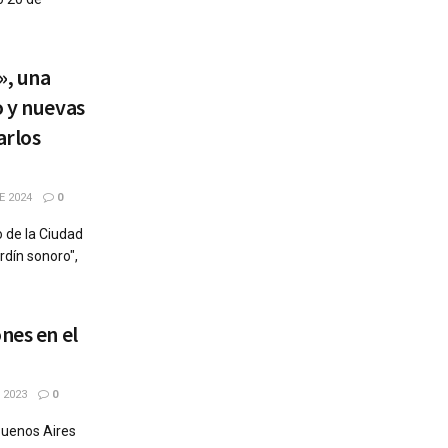
», una
o y nuevas
arlos
E 2024
0
o de la Ciudad
rdín sonoro",
nes en el
 2023
0
 Buenos Aires