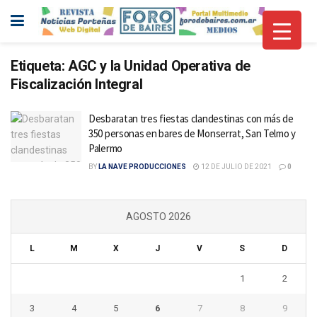
Etiqueta:
AGC y la Unidad Operativa de
Fiscalización Integral
Desbaratan tres fiestas clandestinas con más de
350 personas en bares de Monserrat, San Telmo y
Palermo
BY
LA NAVE PRODUCCIONES
12 DE JULIO DE 2021
0
AGOSTO 2026
L
M
X
J
V
S
D
1
2
3
4
5
6
7
8
9