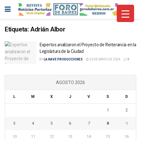
Etiqueta:
Adrián Albor
Expertos analizaron el Proyecto de Reiterancia en la
Legislatura de la Ciudad
BY
LA NAVE PRODUCCIONES
20 DE MAYO DE 2024
0
AGOSTO 2026
L
M
X
J
V
S
D
1
2
3
4
5
6
7
8
9
10
11
12
13
14
15
16