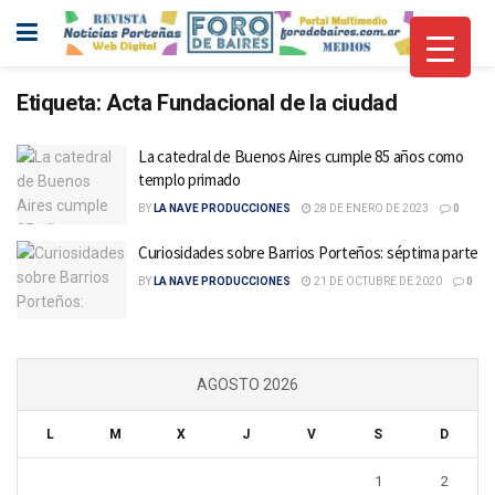
Etiqueta:
Acta Fundacional de la ciudad
La catedral de Buenos Aires cumple 85 años como
templo primado
BY
LA NAVE PRODUCCIONES
28 DE ENERO DE 2023
0
Curiosidades sobre Barrios Porteños: séptima parte
BY
LA NAVE PRODUCCIONES
21 DE OCTUBRE DE 2020
0
AGOSTO 2026
L
M
X
J
V
S
D
1
2