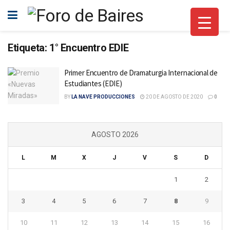
Etiqueta:
1° Encuentro EDIE
Primer Encuentro de Dramaturgia Internacional de
Estudiantes (EDIE)
BY
LA NAVE PRODUCCIONES
20 DE AGOSTO DE 2020
0
AGOSTO 2026
L
M
X
J
V
S
D
1
2
3
4
5
6
7
8
9
10
11
12
13
14
15
16