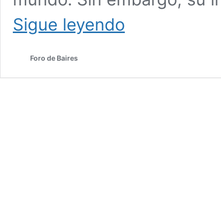
Las
Sigue leyendo
Pastas
no
siempre
Foro de Baires
engordan