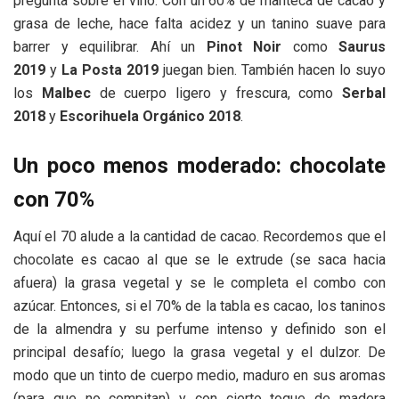
pregunta sobre el vino. Con un 60% de manteca de cacao y
grasa de leche, hace falta acidez y un tanino suave para
barrer y equilibrar. Ahí un
Pinot Noir
como
Saurus
2019
y
La Posta 2019
juegan bien. También hacen lo suyo
los
Malbec
de cuerpo ligero y frescura, como
Serbal
2018
y
Escorihuela Orgánico 2018
.
Un poco menos moderado: chocolate
con 70%
Aquí el 70 alude a la cantidad de cacao. Recordemos que el
chocolate es cacao al que se le extrude (se saca hacia
afuera) la grasa vegetal y se le completa el combo con
azúcar. Entonces, si el 70% de la tabla es cacao, los taninos
de la almendra y su perfume intenso y definido son el
principal desafío; luego la grasa vegetal y el dulzor. De
modo que un tinto de cuerpo medio, maduro en sus aromas
(para que no compitan) y con cierto toque de madera