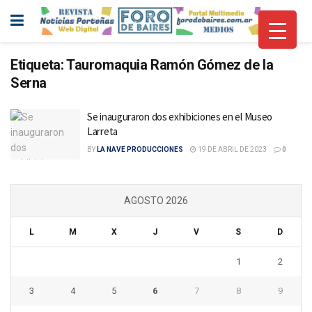
Etiqueta:
Tauromaquia Ramón Gómez de la
Serna
Se inauguraron dos exhibiciones en el Museo
Larreta
BY
LA NAVE PRODUCCIONES
19 DE ABRIL DE 2023
0
AGOSTO 2026
L
M
X
J
V
S
D
1
2
3
4
5
6
7
8
9